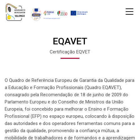
Skip to navigation
Skip to login form
Ir para o conteúdo principal
Skip to accessibility options
Skip to footer
Skip accessibility options
M
Página principal
EQAVET
Última alteração: quarta-feira, 7 de abril de 2021 às 16:12
Páginas do site
EQAVET
EQAVET
Certificação EQVET
O Quadro de Referência Europeu de Garantia da Qualidade para
a Educação e Formação Profissionais (Quadro EQAVET),
consagrado pela Recomendação de 18 de junho de 2009 do
Parlamento Europeu e do Conselho de Ministros da União
Europeia, foi concebido para melhorar o Ensino e Formação
Profissional (EFP) no espaço europeu, colocando à disposição
das autoridades e dos operadores ferramentas comuns para a
gestão da qualidade, promovendo a confiança mútua, a
mobilidade de trabalhadores e de formandos e a aprendizagem