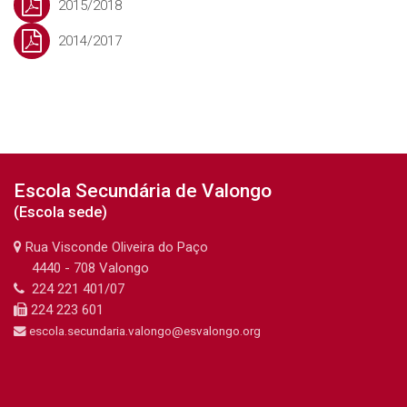
2015/2018
2014/2017
Última alteração: quinta-feira, 8 de agosto de 2024 às 20:28
Anterior
Escola Secundária de Valongo
Documento orientadores
(Escola sede)
Rua Visconde Oliveira do Paço
uinte
4440 - 708 Valongo
Agrupamento(Atto)
224 221 401/07
224 223 601
escola.secundaria.valongo@esvalongo.org