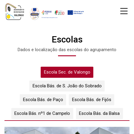
Skip to navigation
Skip to login form
Ir para o conteúdo principal
Skip to accessibility options
Skip to footer
Skip accessibility options
M
Página principal
Escolas
temp
Páginas do site
Escolas
Última alteração: quarta-feira, 2 de outubro de 2024 às 00:15
Escolas
Dados e localização das escolas do agrupamento
Escola Sec. de Valongo
Escola Bás. de S. João do Sobrado
Escola Bás. de Paço
Escola Bás. de Fijós
Escola Bás. nº1 de Campelo
Escola Bás. da Balsa