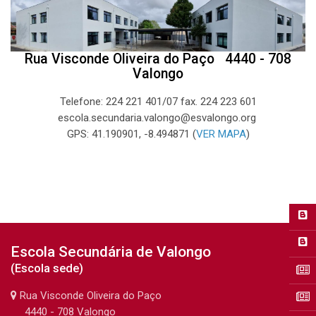
Rua Visconde Oliveira do Paço 4440 - 708
Valongo
Telefone: 224 221 401/07 fax. 224 223 601
escola.secundaria.valongo@esvalongo.org
GPS: 41.190901, -8.494871 (
VER MAPA
)
Última alteração: quarta-feira, 2 de outubro de 2024 às 13:09
Anterior
Escola Secundária de Valongo
Departamentos
(Escola sede)
Rua Visconde Oliveira do Paço
uinte
4440 - 708 Valongo
SPO