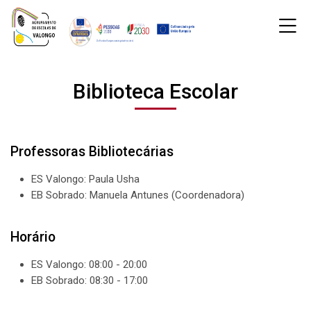
Skip to navigation
Skip to login form
Ir para o conteúdo principal
Skip to accessibility options
Skip to footer
Skip accessibility options
M
Página principal
Biblioteca Escolar
Última alteração: sexta-feira, 9 de abril de 2021 às 18:59
Páginas do site
Biblioteca Escolar
Biblioteca Escolar
Professoras Bibliotecárias
ES Valongo: Paula Usha
EB Sobrado: Manuela Antunes (Coordenadora)
Horário
ES Valongo: 08:00 - 20:00
EB Sobrado: 08:30 - 17:00