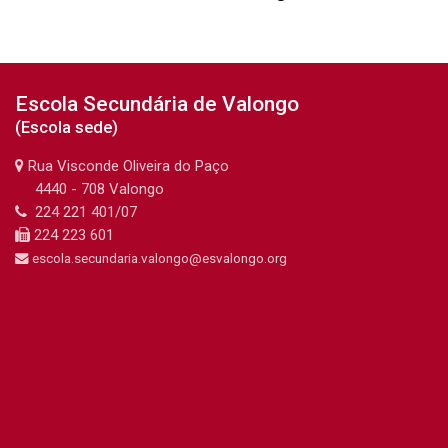
Última alteração: segunda-feira, 20 de julho de 2026 às 15:26
Anterior
Escola Secundária de Valongo
Plano de Ação COVID-19 (SPO)
(Escola sede)
Rua Visconde Oliveira do Paço
uinte
4440 - 708 Valongo
Biblioteca Escolar (cópia)
224 221 401/07
224 223 601
escola.secundaria.valongo@esvalongo.org