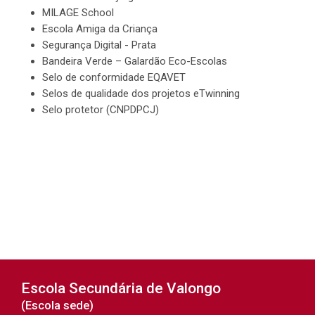
a
ri
MILAGE School
a
Escola Amiga da Criança
Segurança Digital - Prata
Bandeira Verde – Galardão Eco-Escolas
Selo de conformidade EQAVET
Selos de qualidade dos projetos eTwinning
Selo protetor (
CNPDPCJ)
Última alteração: domingo, 8 de março de 2026 às 15:40
ior
Seguinte
Escola Secundária de Valongo
Serviços Administrativos
Certificações de Qualidade
(Escola sede)