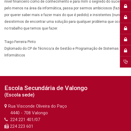
nível financeiro como de conhecimento e para mim o segredo do sucesso,
pelo menos na área da informática, passa por sermos ambiciosos (fazer
por querer saber mais e fazer mais do que é pedido) e insistentes (nunca
desistirmos de encontrar uma solução para qualquer problema que ocorra)
no trabalho que temos que fazer.
Tiago Ferreira Pinto
Diplomado do CP de Técnico/a de Gestão e Programação de Sistemas
Informáticos
Última alteração: segunda-feira, 14 de novembro de 2022 às 17:05
Anterior
Escola Secundária de Valongo
OE - CP (TESTES)
(Escola sede)
Rua Visconde Oliveira do Paço
uinte
4440 - 708 Valongo
OE - CCH
224 221 401/07
224 223 601