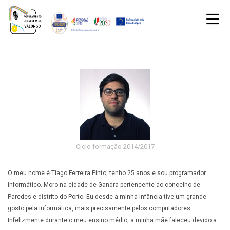
Skip to navigation
Skip to login form
Ir para o conteúdo principal
Skip to accessibility options
Skip to footer
Skip accessibility options
M
Página principal
OE - CP (cópia)
Páginas do site
Informações Gerais
Cozinha e Pastelaria
Desport
OE - CP (cópia)
Oferta educativa de nível secundário com dupla certific
Estes cursos preparam os jovens para uma mais fácil e 
Destinam-se a alunos que tenham concluído o 9.º ano d
Têm a duração de 3 anos, com uma carga horária que va
Conferem um diploma de conclusão do Ensino Secundário
Ciclo formação 2014/2017
O meu nome é Tiago Ferreira Pinto, tenho 25 anos e sou programador
informático. Moro na cidade de Gandra pertencente ao concelho de
Paredes e distrito do Porto. Eu desde a minha infância tive um grande
gosto pela informática, mais precisamente pelos computadores.
Infelizmente durante o meu ensino médio, a minha mãe faleceu devido a