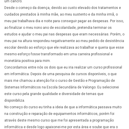
um cancro.
Desde o começo da doença, devido ao custo elevado dos tratamentos e
cuidados prestados à minha mãe, ao meu sustento e da minha irmã, o
meu pai trabalhava dia e noite para conseguir pagar as despesas. Por isso,
ao finalizar o meu nono ano de escolaridade, pretendia terminar os
estudos e ajudar o meu pai nas despesas que eram necessárias. Porém, o
meu pai na altura respondeu negativamente ao meu pedido de desistência
escolar devido ao esforço que ele realizava ao trabalhar e queria que esse
mesmo esforço fosse transformado em uma carreira profissional e
monetária positiva para mim.
Concordamos entre nós os dois que eu iria realizar um curso profissional
em informática. Depois de uma pesquisa de cursos disponíveis, o que
mais me chamou a atenção foi o curso de Gestão e Programação de
Sistemas Informáticos na Escola Secundária de Valongo. Eu selecionei
este curso pela grande qualidade e diversidade de temas que
Última alteração: segunda-feira, 14 de novembro de 2022 às 18:34
disponibiliza.
No começo do curso eu tinha a ideia de que a informática passava muito
na construção e reparação de equipamentos informáticos, porém foi
através deste mesmo curso que me foi apresentada a programação
informática e desde logo apaixonei-me por esta área e soube que era o