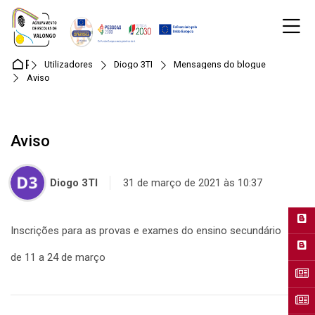
Skip to navigation
Skip to login form
Ir para o conteúdo principal
Skip to accessibility options
Skip to footer
Skip accessibility options
M
Página principal
Utilizadores
Diogo 3TI
Mensagens do blogue
Aviso
Aviso
Diogo 3TI
31 de março de 2021 às 10:37
Inscrições para as provas e exames do ensino secundário
de 11 a 24 de março