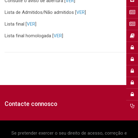
Consulte o aviso de abertura [
VER
]
Lista de Admitidos/Não admitidos [
VER
]
Lista final [
VER
]
Lista final homologada [
VER
]
Contacte connosco
Se pretender exercer o seu direito de acesso, correção e