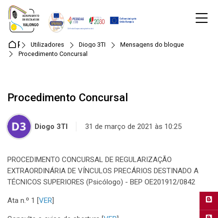
Skip to navigation
Skip to login form
Ir para o conteúdo principal
Skip to accessibility options
Skip to footer
Skip accessibility options
M
Página principal
Utilizadores
Diogo 3TI
Mensagens do blogue
Procedimento Concursal
Procedimento Concursal
Diogo 3TI
31 de março de 2021 às 10:25
PROCEDIMENTO CONCURSAL DE REGULARIZAÇÃO
EXTRAORDINÁRIA DE VÍNCULOS PRECÁRIOS DESTINADO A
TÉCNICOS SUPERIORES (Psicólogo) - BEP OE201912/0842
Ata n.º 1 [
VER
]