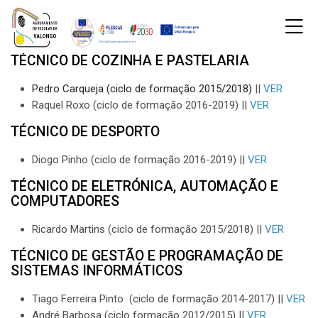
Skip to navigation
Skip to login form
Ir para o conteúdo principal
Skip to accessibility options
Skip to footer
Skip accessibility options
M
Página principal
Testemunhos
TÉCNICO DE COZINHA E PASTELARIA
Última alteração: sexta-feira, 5 de janeiro de 2024 às 22:39
Páginas do site
Testemunhos
Pedro Carqueja (ciclo de formação 2015/2018)
||
VER
Raquel Roxo (ciclo de formação 2016-2019) ||
VER
TÉCNICO DE DESPORTO
Diogo Pinho (ciclo de formação 2016-2019
) ||
VER
TÉCNICO DE ELETRÓNICA, AUTOMAÇÃO E
COMPUTADORES
Ricardo Martins (ciclo de formação 2015/2018) ||
VER
TÉCNICO DE GESTÃO E PROGRAMAÇÃO DE
SISTEMAS INFORMÁTICOS
Tiago Ferreira Pinto (ciclo de formação 2014-2017) ||
VER
André Barbosa (ciclo formação 2012/2015) ||
VER