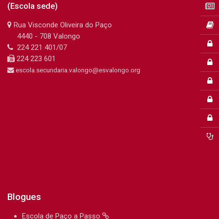
Clube de Proteção Civil
(Escola sede)
Rua Visconde Oliveira do Paço
uinte
4440 - 708 Valongo
Documentos
224 221 401/07
224 223 601
escola.secundaria.valongo@esvalongo.org
Blogues
Escola de Paço a Passo